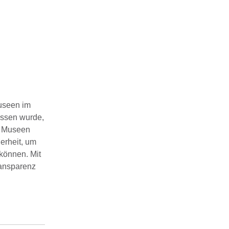
Museen im
ossen wurde,
ie Museen
erheit, um
 können. Mit
ransparenz