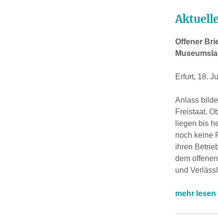
Aktuell
Offener Br
Museumslan
Erfurt, 18. J
Anlass bild
Freistaat. 
liegen bis h
noch keine 
ihren Betrie
dem offenen 
und Verlässl
mehr lesen