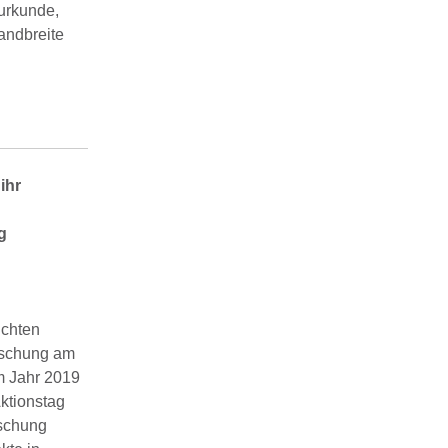
turkunde,
andbreite
ihr
g
ichten
rschung am
im Jahr 2019
Aktionstag
rschung