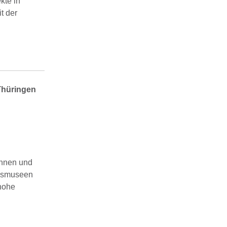
kte in
t der
hüringen
innen und
edsmuseen
hohe