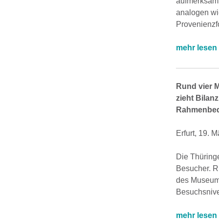
aufmerksam.
analogen wie
Provenienzf
mehr lesen
Rund vier 
zieht Bilanz
Rahmenbed
Erfurt, 19. 
Die Thüring
Besucher. R
des Museums
Besuchsnive
mehr lesen