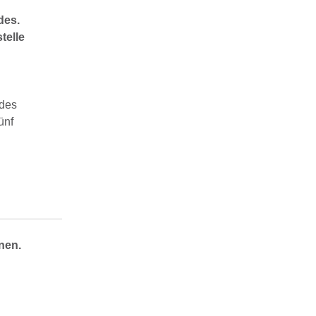
des.
telle
 des
ünf
nen.