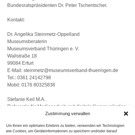
Bundesratspräsidenten Dr. Peter Tschentscher.
Kontakt:
Dr. Angelika Steinmetz-Oppelland
Museumsberaterin
Museumsverband Thüringen e. V.
Wallstraße 18
99084 Erfurt
E-Mail: steinmetz@museumsverband-thueringen.de
Tel.: 0361 24142798
Mobil: 0176 80325838
Stefanie Keil M.A.
Referentin für Medienarbeit und digitale Kommunikation
Zustimmung verwalten
Museumsverband Thüringen e. V.
E-Mail: presse@museumsverband-thueringen.de
Um Ihnen ein optimales Erlebnis zu bieten, verwenden wir Technologien
Tel.: 0361 21956980
wie Cookies, um Geräteinformationen zu speichern und/oder darauf